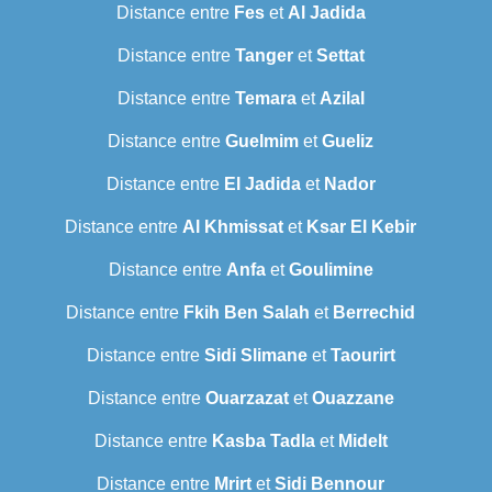
Distance entre
Fes
et
Al Jadida
Distance entre
Tanger
et
Settat
Distance entre
Temara
et
Azilal
Distance entre
Guelmim
et
Gueliz
Distance entre
El Jadida
et
Nador
Distance entre
Al Khmissat
et
Ksar El Kebir
Distance entre
Anfa
et
Goulimine
Distance entre
Fkih Ben Salah
et
Berrechid
Distance entre
Sidi Slimane
et
Taourirt
Distance entre
Ouarzazat
et
Ouazzane
Distance entre
Kasba Tadla
et
Midelt
Distance entre
Mrirt
et
Sidi Bennour