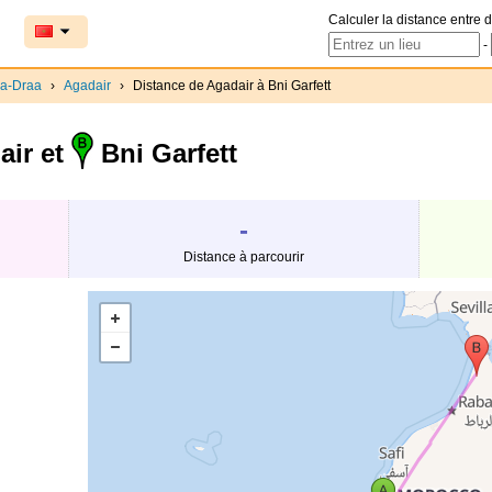
Calculer la distance entre d
-
a-Draa
›
Agadair
›
Distance de Agadair à Bni Garfett
ir et
Bni Garfett
-
Distance à parcourir