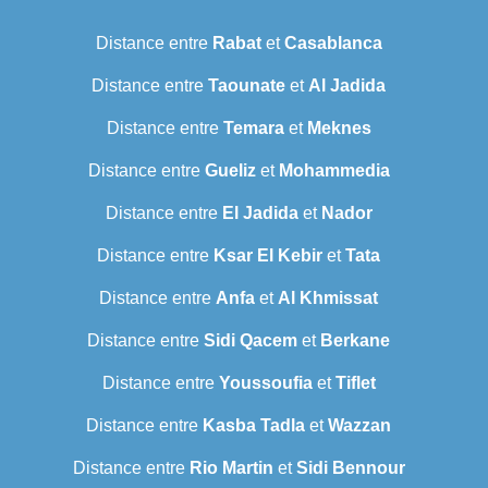
Distance entre
Rabat
et
Casablanca
Distance entre
Taounate
et
Al Jadida
Distance entre
Temara
et
Meknes
Distance entre
Gueliz
et
Mohammedia
Distance entre
El Jadida
et
Nador
Distance entre
Ksar El Kebir
et
Tata
Distance entre
Anfa
et
Al Khmissat
Distance entre
Sidi Qacem
et
Berkane
Distance entre
Youssoufia
et
Tiflet
Distance entre
Kasba Tadla
et
Wazzan
Distance entre
Rio Martin
et
Sidi Bennour