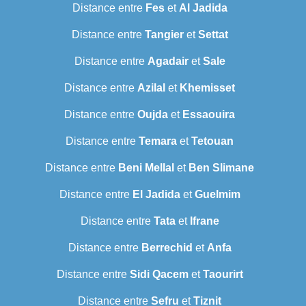
Distance entre
Fes
et
Al Jadida
Distance entre
Tangier
et
Settat
Distance entre
Agadair
et
Sale
Distance entre
Azilal
et
Khemisset
Distance entre
Oujda
et
Essaouira
Distance entre
Temara
et
Tetouan
Distance entre
Beni Mellal
et
Ben Slimane
Distance entre
El Jadida
et
Guelmim
Distance entre
Tata
et
Ifrane
Distance entre
Berrechid
et
Anfa
Distance entre
Sidi Qacem
et
Taourirt
Distance entre
Sefru
et
Tiznit