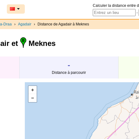
Calculer la distance entre d
-
a-Draa
›
Agadair
›
Distance de Agadair à Meknes
ir et
Meknes
-
Distance à parcourir