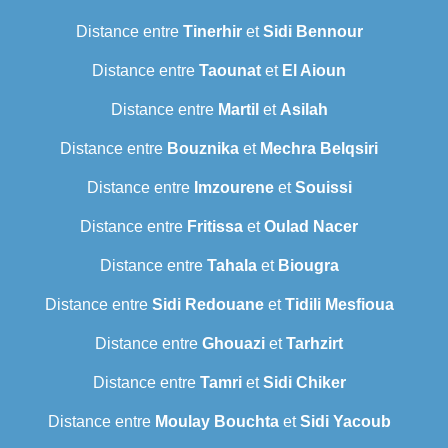
Distance entre
Tinerhir
et
Sidi Bennour
Distance entre
Taounat
et
El Aioun
Distance entre
Martil
et
Asilah
Distance entre
Bouznika
et
Mechra Belqsiri
Distance entre
Imzourene
et
Souissi
Distance entre
Fritissa
et
Oulad Nacer
Distance entre
Tahala
et
Biougra
Distance entre
Sidi Redouane
et
Tidili Mesfioua
Distance entre
Ghouazi
et
Tarhzirt
Distance entre
Tamri
et
Sidi Chiker
Distance entre
Moulay Bouchta
et
Sidi Yacoub