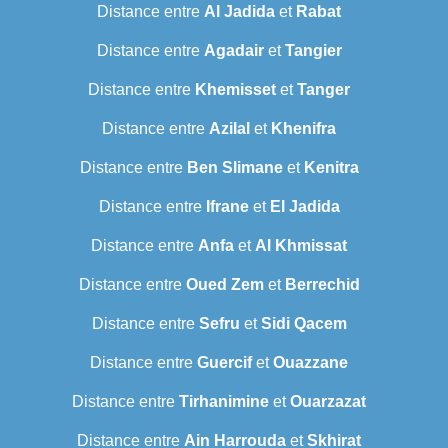
Distance entre
Al Jadida
et
Rabat
Distance entre
Agadair
et
Tangier
Distance entre
Khemisset
et
Tanger
Distance entre
Azilal
et
Khenifra
Distance entre
Ben Slimane
et
Kenitra
Distance entre
Ifrane
et
El Jadida
Distance entre
Anfa
et
Al Khmissat
Distance entre
Oued Zem
et
Berrechid
Distance entre
Sefru
et
Sidi Qacem
Distance entre
Guercif
et
Ouazzane
Distance entre
Tirhanimine
et
Ouarzazat
Distance entre
Ain Harrouda
et
Skhirat