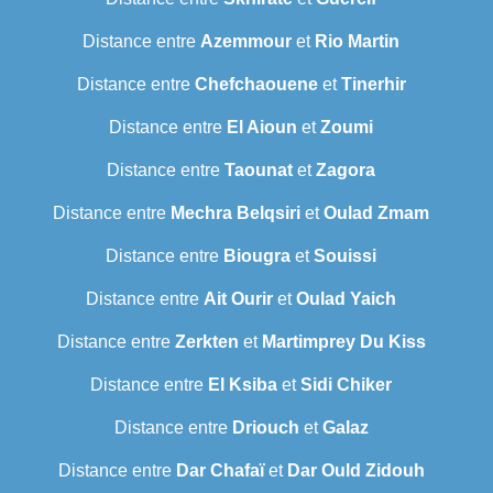
Distance entre
Azemmour
et
Rio Martin
Distance entre
Chefchaouene
et
Tinerhir
Distance entre
El Aioun
et
Zoumi
Distance entre
Taounat
et
Zagora
Distance entre
Mechra Belqsiri
et
Oulad Zmam
Distance entre
Biougra
et
Souissi
Distance entre
Ait Ourir
et
Oulad Yaich
Distance entre
Zerkten
et
Martimprey Du Kiss
Distance entre
El Ksiba
et
Sidi Chiker
Distance entre
Driouch
et
Galaz
Distance entre
Dar Chafaï
et
Dar Ould Zidouh