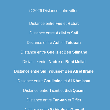
© 2026
Distance entre villes
Distance entre
Fes
et
Rabat
Distance entre
Azilal
et
Safi
Distance entre
Asfi
et
Tetouan
Distance entre
Gueliz
et
Ben Slimane
Distance entre
Nador
et
Beni Mellal
Distance entre
Sidi Youssef Ben Ali
et
Ifrane
Distance entre
Goulimine
et
Al Khmissat
Distance entre
Tiznit
et
Sidi Qasim
Distance entre
Tan-tan
et
Tiflet
Distance entre
Skhirate
et
Guercif