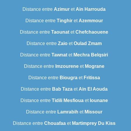
Distance entre
Azimur
et
Ain Harrouda
Distance entre
Tinghir
et
Azemmour
Distance entre
Taounat
et
Chefchaouene
Distance entre
Zaio
et
Oulad Zmam
Distance entre
Tawnat
et
Mechra Belqsiri
Distance entre
Imzourene
et
Mograne
Distance entre
Biougra
et
Fritissa
Distance entre
Bab Taza
et
Ain El Aouda
Distance entre
Tidili Mesfioua
et
Iounane
Distance entre
Lamrabih
et
Missour
Distance entre
Chouafaa
et
Martimprey Du Kiss