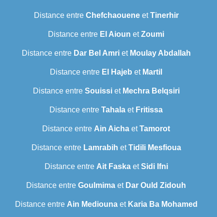
Distance entre
Chefchaouene
et
Tinerhir
Distance entre
El Aioun
et
Zoumi
Distance entre
Dar Bel Amri
et
Moulay Abdallah
Distance entre
El Hajeb
et
Martil
Distance entre
Souissi
et
Mechra Belqsiri
Distance entre
Tahala
et
Fritissa
Distance entre
Ain Aicha
et
Tamorot
Distance entre
Lamrabih
et
Tidili Mesfioua
Distance entre
Ait Faska
et
Sidi Ifni
Distance entre
Goulmima
et
Dar Ould Zidouh
Distance entre
Ain Mediouna
et
Karia Ba Mohamed