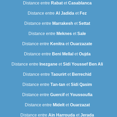
Distance entre
Rabat
et
Casablanca
Distance entre
Al Jadida
et
Fez
Distance entre
Marrakesh
et
Settat
Distance entre
Meknes
et
Sale
Distance entre
Kenitra
et
Ouarzazate
Distance entre
Beni Mellal
et
Oujda
Distance entre
Inezgane
et
Sidi Youssef Ben Ali
Distance entre
Taourirt
et
Berrechid
Distance entre
Tan-tan
et
Sidi Qasim
Distance entre
Guercif
et
Youssoufia
Distance entre
Midelt
et
Ouarzazat
Distance entre
Ain Harrouda
et
Jerada