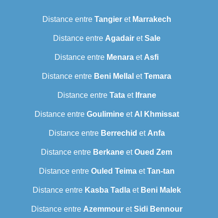
Distance entre
Tangier
et
Marrakech
Distance entre
Agadair
et
Sale
Distance entre
Menara
et
Asfi
Distance entre
Beni Mellal
et
Temara
Distance entre
Tata
et
Ifrane
Distance entre
Goulimine
et
Al Khmissat
Distance entre
Berrechid
et
Anfa
Distance entre
Berkane
et
Oued Zem
Distance entre
Ouled Teima
et
Tan-tan
Distance entre
Kasba Tadla
et
Beni Malek
Distance entre
Azemmour
et
Sidi Bennour