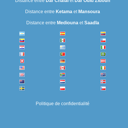
Distance entre
Dar Chafaï
et
Dar Ould Zidouh
Distance entre
Ketama
et
Mansoura
Distance entre
Mediouna
et
Saadla
Politique de confidentialité