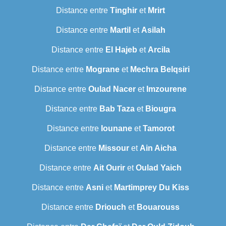
Distance entre
Tinghir
et
Mrirt
Distance entre
Martil
et
Asilah
Distance entre
El Hajeb
et
Arcila
Distance entre
Mograne
et
Mechra Belqsiri
Distance entre
Oulad Nacer
et
Imzourene
Distance entre
Bab Taza
et
Biougra
Distance entre
Iounane
et
Tamorot
Distance entre
Missour
et
Ain Aicha
Distance entre
Ait Ourir
et
Oulad Yaich
Distance entre
Asni
et
Martimprey Du Kiss
Distance entre
Driouch
et
Bouarouss