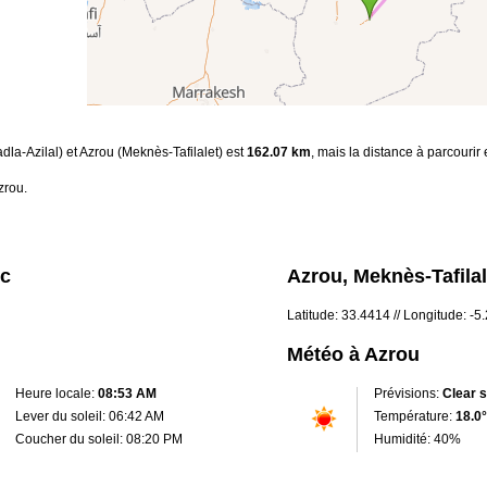
adla-Azilal) et Azrou (Meknès-Tafilalet) est
162.07 km
, mais la distance à parcourir
zrou.
oc
Azrou, Meknès-Tafila
Latitude: 33.4414 // Longitude: -5
Météo à Azrou
Heure locale:
08:53 AM
Prévisions:
Clear 
Lever du soleil: 06:42 AM
Température:
18.0°
Coucher du soleil: 08:20 PM
Humidité: 40%