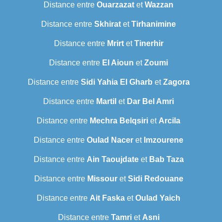
Distance entre
Ouarzazat
et
Wazzan
Distance entre
Skhirat
et
Tirhanimine
Distance entre
Mrirt
et
Tinerhir
Distance entre
El Aioun
et
Zoumi
Distance entre
Sidi Yahia El Gharb
et
Zagora
Distance entre
Martil
et
Dar Bel Amri
Distance entre
Mechra Belqsiri
et
Arcila
Distance entre
Oulad Nacer
et
Imzourene
Distance entre
Ain Taoujdate
et
Bab Taza
Distance entre
Missour
et
Sidi Redouane
Distance entre
Ait Faska
et
Oulad Yaich
Distance entre
Tamri
et
Asni