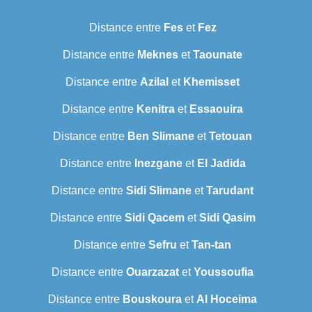
Distance entre
Fes
et
Fez
Distance entre
Meknes
et
Taounate
Distance entre
Azilal
et
Khemisset
Distance entre
Kenitra
et
Essaouira
Distance entre
Ben Slimane
et
Tetouan
Distance entre
Inezgane
et
El Jadida
Distance entre
Sidi Slimane
et
Tarudant
Distance entre
Sidi Qacem
et
Sidi Qasim
Distance entre
Sefru
et
Tan-tan
Distance entre
Ouarzazat
et
Youssoufia
Distance entre
Bouskoura
et
Al Hoceima