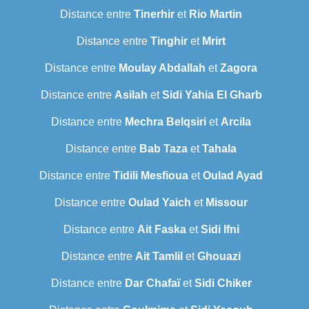
Distance entre
Tinerhir
et
Rio Martin
Distance entre
Tinghir
et
Mrirt
Distance entre
Moulay Abdallah
et
Zagora
Distance entre
Asilah
et
Sidi Yahia El Gharb
Distance entre
Mechra Belqsiri
et
Arcila
Distance entre
Bab Taza
et
Tahala
Distance entre
Tidili Mesfioua
et
Oulad Ayad
Distance entre
Oulad Yaich
et
Missour
Distance entre
Ait Faska
et
Sidi Ifni
Distance entre
Ait Tamlil
et
Ghouazi
Distance entre
Dar Chafaï
et
Sidi Chiker