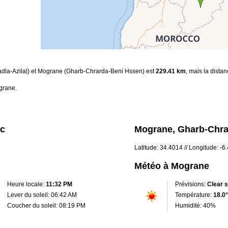
(Tadla-Azilal) et Mograne (Gharb-Chrarda-Beni Hssen) est
229.41 km
, mais la dista
grane.
oc
Mograne, Gharb-Chra
Latitude: 34.4014 // Longitude: -
Météo à Mograne
Heure locale:
11:32 PM
Prévisions:
Clear 
Lever du soleil: 06:42 AM
Température:
18.0°
Coucher du soleil: 08:19 PM
Humidité: 40%