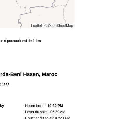
Leaflet
|
© OpenStreetMap
nce à parcourir est de
1 km
.
rda-Beni Hssen, Maroc
6.44368
sky
Heure locale:
10:32 PM
Lever du soleil: 05:39 AM
Coucher du soleil: 07:23 PM