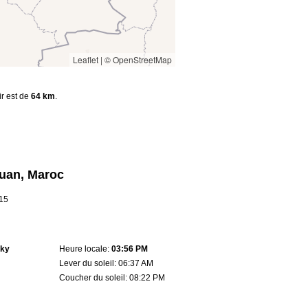
Leaflet
|
© OpenStreetMap
ir est de
64 km
.
ouan, Maroc
.15
sky
Heure locale:
03:56 PM
Lever du soleil: 06:37 AM
Coucher du soleil: 08:22 PM