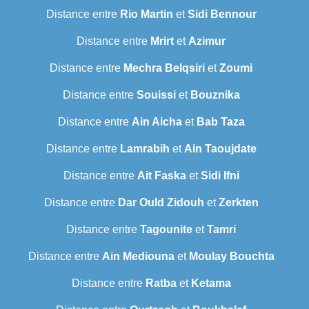
Distance entre
Rio Martin
et
Sidi Bennour
Distance entre
Mrirt
et
Azimur
Distance entre
Mechra Belqsiri
et
Zoumi
Distance entre
Souissi
et
Bouznika
Distance entre
Ain Aicha
et
Bab Taza
Distance entre
Lamrabih
et
Ain Taoujdate
Distance entre
Ait Faska
et
Sidi Ifni
Distance entre
Dar Ould Zidouh
et
Zerkten
Distance entre
Tagounite
et
Tamri
Distance entre
Ain Mediouna
et
Moulay Bouchta
Distance entre
Ratba
et
Ketama