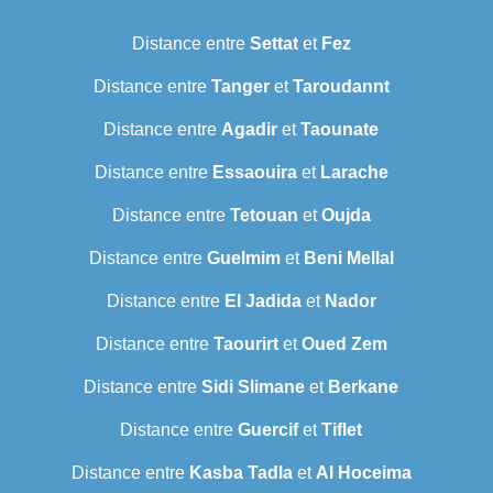
Distance entre
Settat
et
Fez
Distance entre
Tanger
et
Taroudannt
Distance entre
Agadir
et
Taounate
Distance entre
Essaouira
et
Larache
Distance entre
Tetouan
et
Oujda
Distance entre
Guelmim
et
Beni Mellal
Distance entre
El Jadida
et
Nador
Distance entre
Taourirt
et
Oued Zem
Distance entre
Sidi Slimane
et
Berkane
Distance entre
Guercif
et
Tiflet
Distance entre
Kasba Tadla
et
Al Hoceima