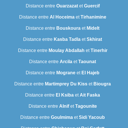
Distance entre
Ouarzazat
et
Guercif
Distance entre
Al Hoceima
et
Tirhanimine
Distance entre
Bouskoura
et
Midelt
Distance entre
Kasba Tadla
et
Skhirat
Distance entre
Moulay Abdallah
et
Tinerhir
Distance entre
Arcila
et
Taounat
Distance entre
Mograne
et
El Hajeb
Distance entre
Martimprey Du Kiss
et
Biougra
Distance entre
El Ksiba
et
Ait Faska
Distance entre
Alnif
et
Tagounite
Distance entre
Goulmima
et
Sidi Yacoub