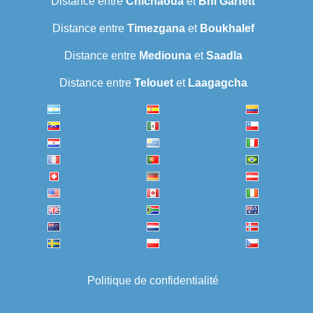
Distance entre
Chichaoua
et
Bni Garfett
Distance entre
Timezgana
et
Boukhalef
Distance entre
Mediouna
et
Saadla
Distance entre
Telouet
et
Laagagcha
Politique de confidentialité