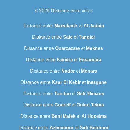
© 2026
Distance entre villes
Distance entre
Marrakesh
et
Al Jadida
Distance entre
Sale
et
Tangier
Distance entre
Ouarzazate
et
Meknes
Distance entre
Kenitra
et
Essaouira
Distance entre
Nador
et
Menara
Distance entre
Ksar El Kebir
et
Inezgane
Distance entre
Tan-tan
et
Sidi Slimane
Distance entre
Guercif
et
Ouled Teima
Distance entre
Beni Malek
et
Al Hoceima
Distance entre
Azemmour
et
Sidi Bennour