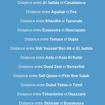
Distance entre
Al Jadida
et
Casablanca
Distance entre
Agadair
et
Fes
Distance entre
Khenifra
et
Taounate
Distance entre
Essaouira
et
Ouarzazate
Distance entre
Temara
et
Oujda
Distance entre
Sidi Youssef Ben Ali
et
El Jadida
Distance entre
Anfa
et
Ksar El Kebir
Distance entre
Oued Zem
et
Berrechid
Distance entre
Sidi Qasim
et
Fkih Ben Salah
Distance entre
Ouled Teima
et
Tiznit
Distance entre
Tirhanimine
et
Ouazzane
Distance entre
Skhirate
et
Bouskoura