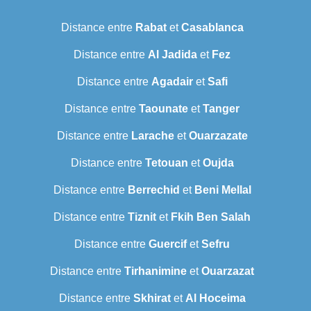
Distance entre
Rabat
et
Casablanca
Distance entre
Al Jadida
et
Fez
Distance entre
Agadair
et
Safi
Distance entre
Taounate
et
Tanger
Distance entre
Larache
et
Ouarzazate
Distance entre
Tetouan
et
Oujda
Distance entre
Berrechid
et
Beni Mellal
Distance entre
Tiznit
et
Fkih Ben Salah
Distance entre
Guercif
et
Sefru
Distance entre
Tirhanimine
et
Ouarzazat
Distance entre
Skhirat
et
Al Hoceima