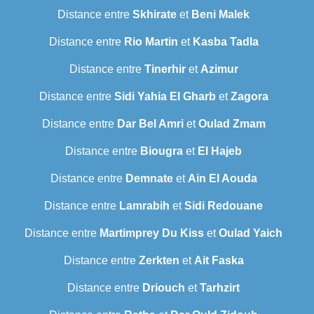
Distance entre
Skhirate
et
Beni Malek
Distance entre
Rio Martin
et
Kasba Tadla
Distance entre
Tinerhir
et
Azimur
Distance entre
Sidi Yahia El Gharb
et
Zagora
Distance entre
Dar Bel Amri
et
Oulad Zmam
Distance entre
Biougra
et
El Hajeb
Distance entre
Demnate
et
Ain El Aouda
Distance entre
Lamrabih
et
Sidi Redouane
Distance entre
Martimprey Du Kiss
et
Oulad Yaich
Distance entre
Zerkten
et
Ait Faska
Distance entre
Driouch
et
Tarhzirt