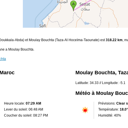
 (Doukkala-Abda) et Moulay Bouchta (Taza-Al Hoceïma-Taounate) est
318.22 km
, m
ane a Moulay Bouchta.
chta
 Maroc
Moulay Bouchta, Taz
Latitude: 34.33 // Longitude: -5.1
Météo à Moulay Bouc
Heure locale:
07:29 AM
Prévisions:
Clear 
Lever du soleil: 06:48 AM
Température:
18.0°
Coucher du soleil: 08:27 PM
Humidité: 40%