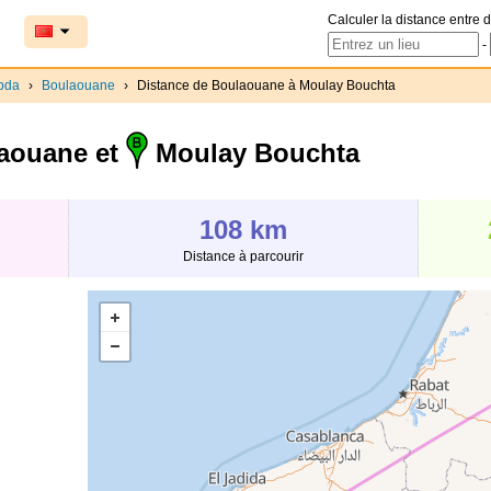
Calculer la distance entre d
-
bda
›
Boulaouane
›
Distance de Boulaouane à Moulay Bouchta
aouane et
Moulay Bouchta
108 km
Distance à parcourir