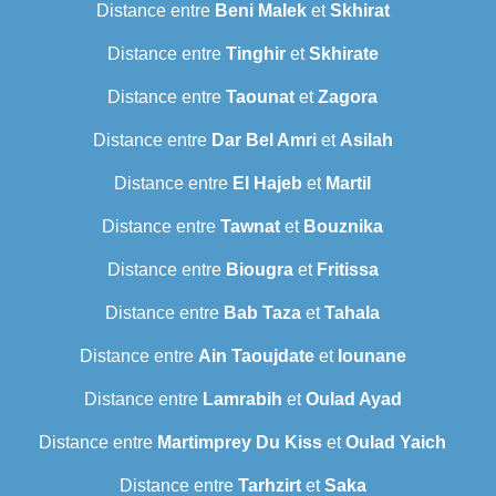
Distance entre
Beni Malek
et
Skhirat
Distance entre
Tinghir
et
Skhirate
Distance entre
Taounat
et
Zagora
Distance entre
Dar Bel Amri
et
Asilah
Distance entre
El Hajeb
et
Martil
Distance entre
Tawnat
et
Bouznika
Distance entre
Biougra
et
Fritissa
Distance entre
Bab Taza
et
Tahala
Distance entre
Ain Taoujdate
et
Iounane
Distance entre
Lamrabih
et
Oulad Ayad
Distance entre
Martimprey Du Kiss
et
Oulad Yaich
Distance entre
Tarhzirt
et
Saka