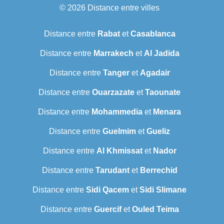
© 2026
Distance entre villes
Distance entre
Rabat
et
Casablanca
Distance entre
Marrakech
et
Al Jadida
Distance entre
Tanger
et
Agadair
Distance entre
Ouarzazate
et
Taounate
Distance entre
Mohammedia
et
Menara
Distance entre
Guelmim
et
Gueliz
Distance entre
Al Khmissat
et
Nador
Distance entre
Tarudant
et
Berrechid
Distance entre
Sidi Qacem
et
Sidi Slimane
Distance entre
Guercif
et
Ouled Teima