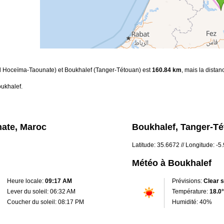
-Al Hoceïma-Taounate) et Boukhalef (Tanger-Tétouan) est
160.84 km
, mais la distan
oukhalef.
nate, Maroc
Boukhalef, Tanger-T
Latitude: 35.6672 // Longitude: -5
Météo à Boukhalef
Heure locale:
09:17 AM
Prévisions:
Clear 
Lever du soleil: 06:32 AM
Température:
18.0°
Coucher du soleil: 08:17 PM
Humidité: 40%