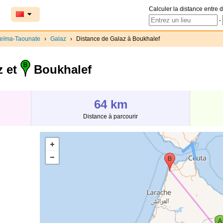
Calculer la distance entre d
-
ceïma-Taounate
›
Galaz
›
Distance de Galaz à Boukhalef
z et
Boukhalef
64 km
Distance à parcourir