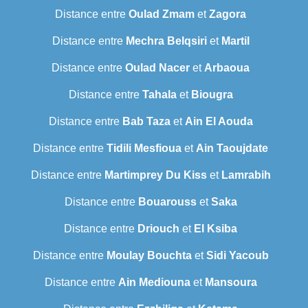
Distance entre
Oulad Zmam
et
Zagora
Distance entre
Mechra Belqsiri
et
Martil
Distance entre
Oulad Nacer
et
Arbaoua
Distance entre
Tahala
et
Biougra
Distance entre
Bab Taza
et
Ain El Aouda
Distance entre
Tidili Mesfioua
et
Ain Taoujdate
Distance entre
Martimprey Du Kiss
et
Lamrabih
Distance entre
Bouarouss
et
Saka
Distance entre
Driouch
et
El Ksiba
Distance entre
Moulay Bouchta
et
Sidi Yacoub
Distance entre
Ain Mediouna
et
Mansoura