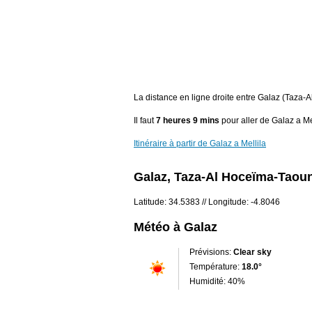
La distance en ligne droite entre Galaz (Taza-A
Il faut
7 heures 9 mins
pour aller de Galaz a Mel
Itinéraire à partir de Galaz a Mellila
Galaz, Taza-Al Hoceïma-Taou
Latitude: 34.5383 // Longitude: -4.8046
Météo à Galaz
Prévisions:
Clear sky
Température:
18.0°
Humidité: 40%