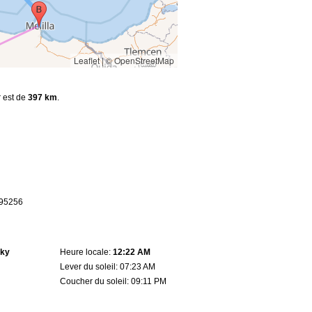
Leaflet
|
© OpenStreetMap
r est de
397 km
.
2.95256
sky
Heure locale:
12:22 AM
Lever du soleil: 07:23 AM
Coucher du soleil: 09:11 PM