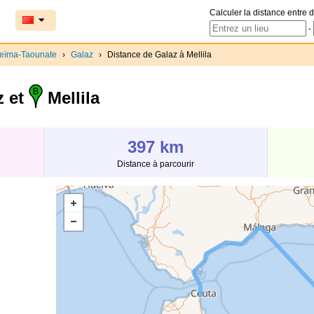
Calculer la distance entre d
-
ceïma-Taounate
›
Galaz
›
Distance de Galaz à Mellila
z et
Mellila
397 km
Distance à parcourir