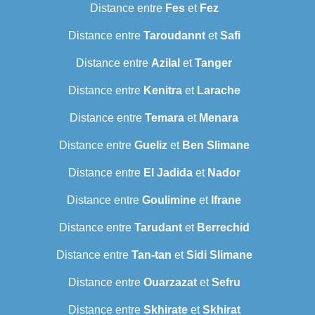
Distance entre
Fes
et
Fez
Distance entre
Taroudannt
et
Safi
Distance entre
Azilal
et
Tanger
Distance entre
Kenitra
et
Larache
Distance entre
Temara
et
Menara
Distance entre
Gueliz
et
Ben Slimane
Distance entre
El Jadida
et
Nador
Distance entre
Goulimine
et
Ifrane
Distance entre
Tarudant
et
Berrechid
Distance entre
Tan-tan
et
Sidi Slimane
Distance entre
Ouarzazat
et
Sefru
Distance entre
Skhirate
et
Skhirat