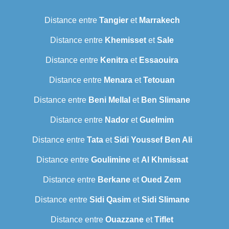
Distance entre
Tangier
et
Marrakech
Distance entre
Khemisset
et
Sale
Distance entre
Kenitra
et
Essaouira
Distance entre
Menara
et
Tetouan
Distance entre
Beni Mellal
et
Ben Slimane
Distance entre
Nador
et
Guelmim
Distance entre
Tata
et
Sidi Youssef Ben Ali
Distance entre
Goulimine
et
Al Khmissat
Distance entre
Berkane
et
Oued Zem
Distance entre
Sidi Qasim
et
Sidi Slimane
Distance entre
Ouazzane
et
Tiflet