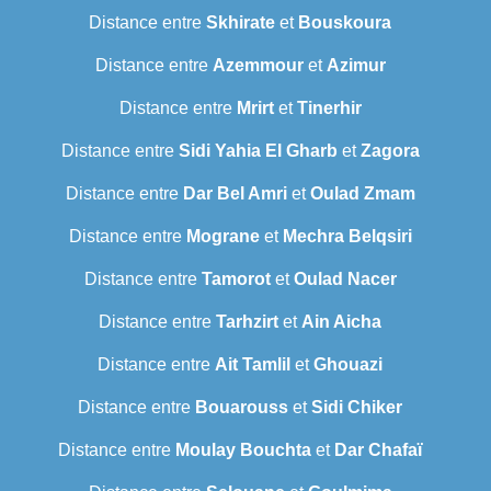
Distance entre
Skhirate
et
Bouskoura
Distance entre
Azemmour
et
Azimur
Distance entre
Mrirt
et
Tinerhir
Distance entre
Sidi Yahia El Gharb
et
Zagora
Distance entre
Dar Bel Amri
et
Oulad Zmam
Distance entre
Mograne
et
Mechra Belqsiri
Distance entre
Tamorot
et
Oulad Nacer
Distance entre
Tarhzirt
et
Ain Aicha
Distance entre
Ait Tamlil
et
Ghouazi
Distance entre
Bouarouss
et
Sidi Chiker
Distance entre
Moulay Bouchta
et
Dar Chafaï