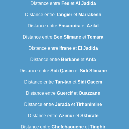
Distance entre
Fes
et
Al Jadida
Distance entre
Tangier
et
Marrakesh
Distance entre
Essaouira
et
Azilal
Distance entre
Ben Slimane
et
Temara
Distance entre
Ifrane
et
El Jadida
Distance entre
Berkane
et
Anfa
Distance entre
Sidi Qasim
et
Sidi Slimane
Distance entre
Tan-tan
et
Sidi Qacem
Distance entre
Guercif
et
Ouazzane
Distance entre
Jerada
et
Tirhanimine
Distance entre
Azimur
et
Skhirate
Distance entre
Chefchaouene
et
Tinghir