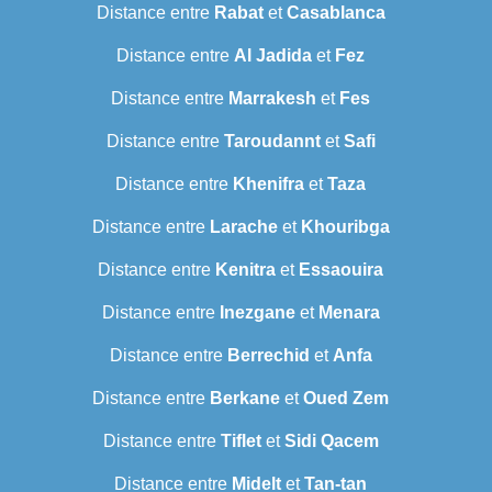
Distance entre
Rabat
et
Casablanca
Distance entre
Al Jadida
et
Fez
Distance entre
Marrakesh
et
Fes
Distance entre
Taroudannt
et
Safi
Distance entre
Khenifra
et
Taza
Distance entre
Larache
et
Khouribga
Distance entre
Kenitra
et
Essaouira
Distance entre
Inezgane
et
Menara
Distance entre
Berrechid
et
Anfa
Distance entre
Berkane
et
Oued Zem
Distance entre
Tiflet
et
Sidi Qacem
Distance entre
Midelt
et
Tan-tan