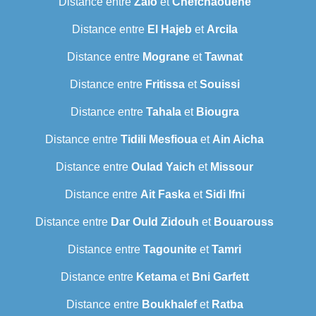
Distance entre
Zaio
et
Chefchaouene
Distance entre
El Hajeb
et
Arcila
Distance entre
Mograne
et
Tawnat
Distance entre
Fritissa
et
Souissi
Distance entre
Tahala
et
Biougra
Distance entre
Tidili Mesfioua
et
Ain Aicha
Distance entre
Oulad Yaich
et
Missour
Distance entre
Ait Faska
et
Sidi Ifni
Distance entre
Dar Ould Zidouh
et
Bouarouss
Distance entre
Tagounite
et
Tamri
Distance entre
Ketama
et
Bni Garfett
Distance entre
Boukhalef
et
Ratba