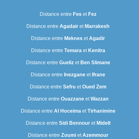
Distance entre
Fes
et
Fez
Distance entre
Agadair
et
Marrakesh
Distance entre
Meknes
et
Agadir
Distance entre
Temara
et
Kenitra
Distance entre
Gueliz
et
Ben Slimane
Distance entre
Inezgane
et
Ifrane
Distance entre
Sefru
et
Oued Zem
Distance entre
Ouazzane
et
Wazzan
Distance entre
Al Hoceima
et
Tirhanimine
Distance entre
Sidi Bennour
et
Midelt
Distance entre
Zoumi
et
Azemmour