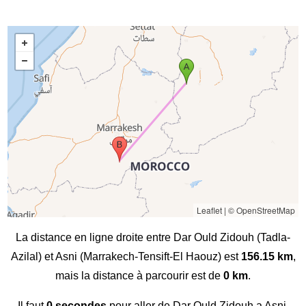
Leaflet
|
© OpenStreetMap
La distance en ligne droite entre Dar Ould Zidouh (Tadla-
Azilal) et Asni (Marrakech-Tensift-El Haouz) est
156.15 km
,
mais la distance à parcourir est de
0 km
.
Il faut
0 secondes
pour aller de Dar Ould Zidouh a Asni.