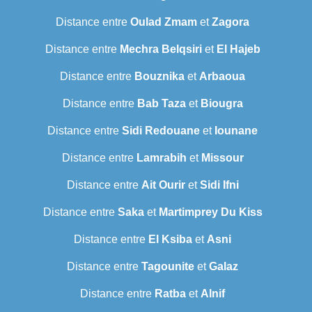
Distance entre
Oulad Zmam
et
Zagora
Distance entre
Mechra Belqsiri
et
El Hajeb
Distance entre
Bouznika
et
Arbaoua
Distance entre
Bab Taza
et
Biougra
Distance entre
Sidi Redouane
et
Iounane
Distance entre
Lamrabih
et
Missour
Distance entre
Ait Ourir
et
Sidi Ifni
Distance entre
Saka
et
Martimprey Du Kiss
Distance entre
El Ksiba
et
Asni
Distance entre
Tagounite
et
Galaz
Distance entre
Ratba
et
Alnif