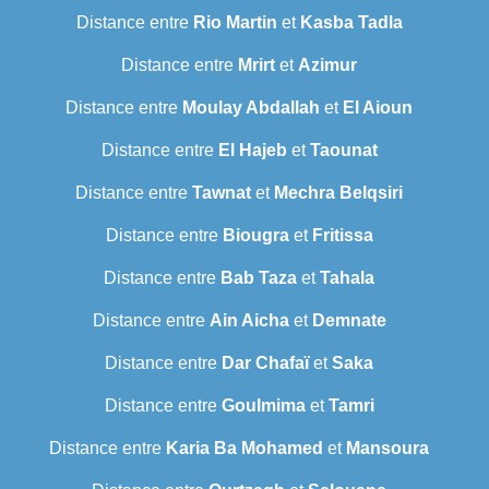
Distance entre
Rio Martin
et
Kasba Tadla
Distance entre
Mrirt
et
Azimur
Distance entre
Moulay Abdallah
et
El Aioun
Distance entre
El Hajeb
et
Taounat
Distance entre
Tawnat
et
Mechra Belqsiri
Distance entre
Biougra
et
Fritissa
Distance entre
Bab Taza
et
Tahala
Distance entre
Ain Aicha
et
Demnate
Distance entre
Dar Chafaï
et
Saka
Distance entre
Goulmima
et
Tamri
Distance entre
Karia Ba Mohamed
et
Mansoura