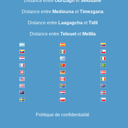
Distance entre
Ourtzagh
et
Selouane
Distance entre
Mediouna
et
Timezgana
Distance entre
Laagagcha
et
Tidli
Distance entre
Telouet
et
Mellila
Politique de confidentialité