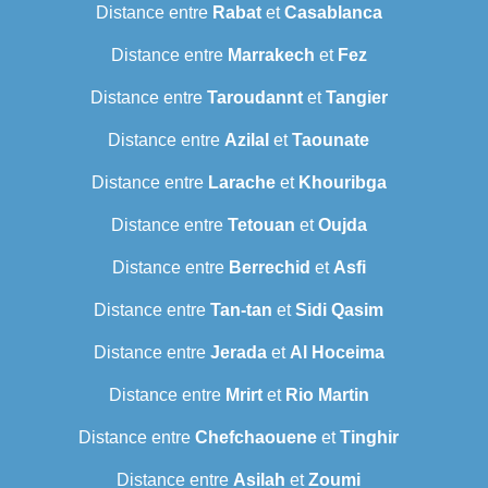
Distance entre
Rabat
et
Casablanca
Distance entre
Marrakech
et
Fez
Distance entre
Taroudannt
et
Tangier
Distance entre
Azilal
et
Taounate
Distance entre
Larache
et
Khouribga
Distance entre
Tetouan
et
Oujda
Distance entre
Berrechid
et
Asfi
Distance entre
Tan-tan
et
Sidi Qasim
Distance entre
Jerada
et
Al Hoceima
Distance entre
Mrirt
et
Rio Martin
Distance entre
Chefchaouene
et
Tinghir
Distance entre
Asilah
et
Zoumi