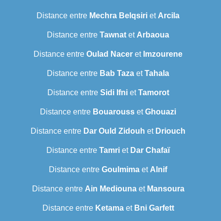
Distance entre
Mechra Belqsiri
et
Arcila
Distance entre
Tawnat
et
Arbaoua
Distance entre
Oulad Nacer
et
Imzourene
Distance entre
Bab Taza
et
Tahala
Distance entre
Sidi Ifni
et
Tamorot
Distance entre
Bouarouss
et
Ghouazi
Distance entre
Dar Ould Zidouh
et
Driouch
Distance entre
Tamri
et
Dar Chafaï
Distance entre
Goulmima
et
Alnif
Distance entre
Ain Mediouna
et
Mansoura
Distance entre
Ketama
et
Bni Garfett