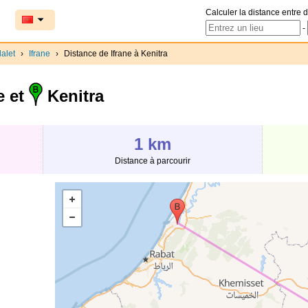
Calculer la distance entre d
-
alet
›
Ifrane
›
Distance de Ifrane à Kenitra
e et
Kenitra
1 km
Distance à parcourir