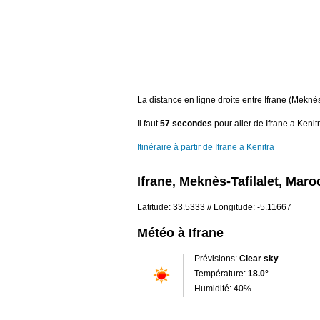
La distance en ligne droite entre Ifrane (Meknè
Il faut
57 secondes
pour aller de Ifrane a Kenitr
Itinéraire à partir de Ifrane a Kenitra
Ifrane, Meknès-Tafilalet, Maro
Latitude: 33.5333 // Longitude: -5.11667
Météo à Ifrane
Prévisions:
Clear sky
Température:
18.0°
Humidité: 40%