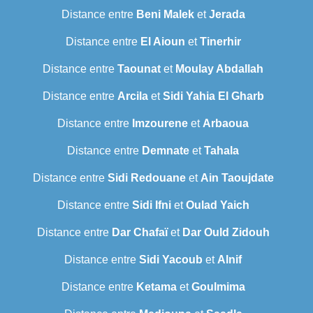
Distance entre
Beni Malek
et
Jerada
Distance entre
El Aioun
et
Tinerhir
Distance entre
Taounat
et
Moulay Abdallah
Distance entre
Arcila
et
Sidi Yahia El Gharb
Distance entre
Imzourene
et
Arbaoua
Distance entre
Demnate
et
Tahala
Distance entre
Sidi Redouane
et
Ain Taoujdate
Distance entre
Sidi Ifni
et
Oulad Yaich
Distance entre
Dar Chafaï
et
Dar Ould Zidouh
Distance entre
Sidi Yacoub
et
Alnif
Distance entre
Ketama
et
Goulmima