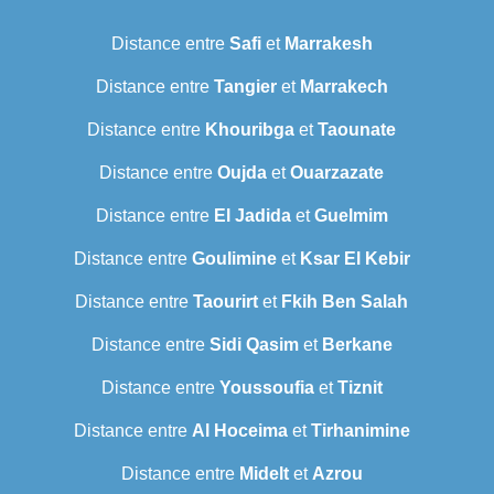
Distance entre
Safi
et
Marrakesh
Distance entre
Tangier
et
Marrakech
Distance entre
Khouribga
et
Taounate
Distance entre
Oujda
et
Ouarzazate
Distance entre
El Jadida
et
Guelmim
Distance entre
Goulimine
et
Ksar El Kebir
Distance entre
Taourirt
et
Fkih Ben Salah
Distance entre
Sidi Qasim
et
Berkane
Distance entre
Youssoufia
et
Tiznit
Distance entre
Al Hoceima
et
Tirhanimine
Distance entre
Midelt
et
Azrou