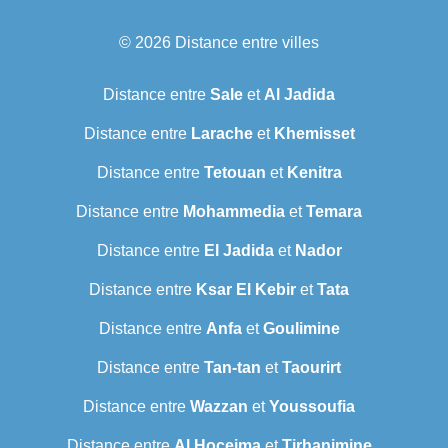
© 2026
Distance entre villes
Distance entre
Sale
et
Al Jadida
Distance entre
Larache
et
Khemisset
Distance entre
Tetouan
et
Kenitra
Distance entre
Mohammedia
et
Temara
Distance entre
El Jadida
et
Nador
Distance entre
Ksar El Kebir
et
Tata
Distance entre
Anfa
et
Goulimine
Distance entre
Tan-tan
et
Taourirt
Distance entre
Wazzan
et
Youssoufia
Distance entre
Al Hoceima
et
Tirhanimine