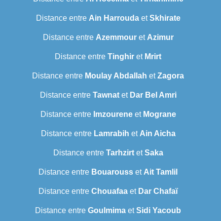
Distance entre
Ain Harrouda
et
Skhirate
Distance entre
Azemmour
et
Azimur
Distance entre
Tinghir
et
Mrirt
Distance entre
Moulay Abdallah
et
Zagora
Distance entre
Tawnat
et
Dar Bel Amri
Distance entre
Imzourene
et
Mograne
Distance entre
Lamrabih
et
Ain Aicha
Distance entre
Tarhzirt
et
Saka
Distance entre
Bouarouss
et
Ait Tamlil
Distance entre
Chouafaa
et
Dar Chafaï
Distance entre
Goulmima
et
Sidi Yacoub