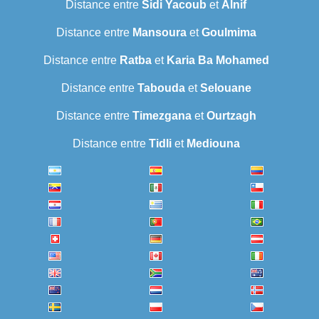
Distance entre
Sidi Yacoub
et
Alnif
Distance entre
Mansoura
et
Goulmima
Distance entre
Ratba
et
Karia Ba Mohamed
Distance entre
Tabouda
et
Selouane
Distance entre
Timezgana
et
Ourtzagh
Distance entre
Tidli
et
Mediouna