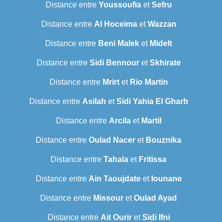
Distance entre
Youssoufia
et
Sefru
Distance entre
Al Hoceima
et
Wazzan
Distance entre
Beni Malek
et
Midelt
Distance entre
Sidi Bennour
et
Skhirate
Distance entre
Mrirt
et
Rio Martin
Distance entre
Asilah
et
Sidi Yahia El Gharb
Distance entre
Arcila
et
Martil
Distance entre
Oulad Nacer
et
Bouznika
Distance entre
Tahala
et
Fritissa
Distance entre
Ain Taoujdate
et
Iounane
Distance entre
Missour
et
Oulad Ayad
Distance entre
Ait Ourir
et
Sidi Ifni