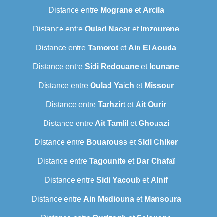
Distance entre
Mograne
et
Arcila
Distance entre
Oulad Nacer
et
Imzourene
Distance entre
Tamorot
et
Ain El Aouda
Distance entre
Sidi Redouane
et
Iounane
Distance entre
Oulad Yaich
et
Missour
Distance entre
Tarhzirt
et
Ait Ourir
Distance entre
Ait Tamlil
et
Ghouazi
Distance entre
Bouarouss
et
Sidi Chiker
Distance entre
Tagounite
et
Dar Chafaï
Distance entre
Sidi Yacoub
et
Alnif
Distance entre
Ain Mediouna
et
Mansoura