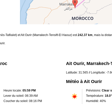
ès-Tafilalet) et Ait Ourir (Marrakech-Tensift-El Haouz) est
242.37 km
, mais la dist
urir.
aroc
Ait Ourir, Marrakech-
Latitude: 31.565 // Longitude: -7.
Météo à Ait Ourir
Heure locale:
05:59 PM
Prévisions:
Clear 
Lever du soleil: 06:39 AM
Température:
18.0°
Coucher du soleil: 08:16 PM
Humidité: 40%