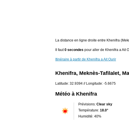
La distance en ligne droite entre Khenifra (Mekn
Il faut
0 secondes
pour aller de Khenifra a Ait O
Itinéraire à partir de Khenifra a Ait Ourir
Khenifra, Meknès-Tafilalet, M
Latitude: 32.9394 // Longitude: -5.6675
Météo à Khenifra
Prévisions:
Clear sky
Température:
18.0°
Humidité: 40%