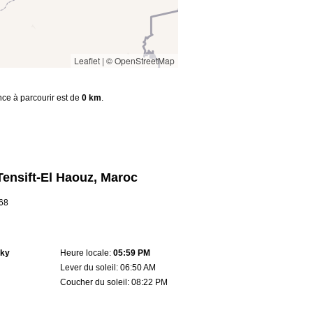
Leaflet
|
© OpenStreetMap
ance à parcourir est de
0 km
.
Tensift-El Haouz, Maroc
668
sky
Heure locale:
05:59 PM
Lever du soleil: 06:50 AM
Coucher du soleil: 08:22 PM