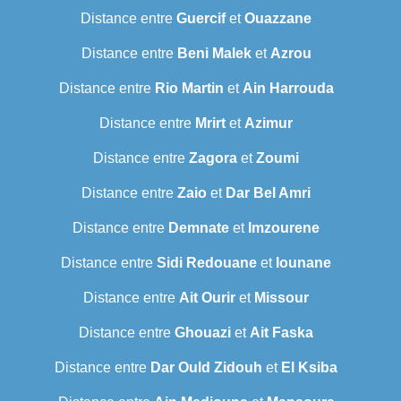
Distance entre
Guercif
et
Ouazzane
Distance entre
Beni Malek
et
Azrou
Distance entre
Rio Martin
et
Ain Harrouda
Distance entre
Mrirt
et
Azimur
Distance entre
Zagora
et
Zoumi
Distance entre
Zaio
et
Dar Bel Amri
Distance entre
Demnate
et
Imzourene
Distance entre
Sidi Redouane
et
Iounane
Distance entre
Ait Ourir
et
Missour
Distance entre
Ghouazi
et
Ait Faska
Distance entre
Dar Ould Zidouh
et
El Ksiba