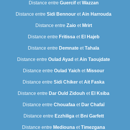
Distance entre
Guercif
et
Wazzan
Distance entre
Sidi Bennour
et
Ain Harrouda
Distance entre
Zaio
et
Mrirt
Distance entre
Fritissa
et
El Hajeb
Distance entre
Demnate
et
Tahala
Distance entre
Oulad Ayad
et
Ain Taoujdate
Distance entre
Oulad Yaich
et
Missour
Distance entre
Sidi Chiker
et
Ait Faska
Distance entre
Dar Ould Zidouh
et
El Ksiba
Distance entre
Chouafaa
et
Dar Chafaï
Distance entre
Ezzhiliga
et
Bni Garfett
Distance entre
Mediouna
et
Timezgana