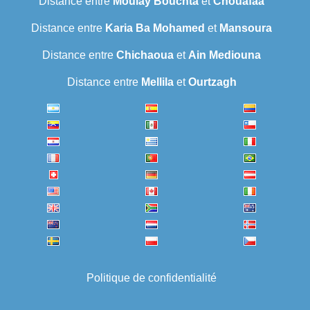
Distance entre
Moulay Bouchta
et
Chouafaa
Distance entre
Karia Ba Mohamed
et
Mansoura
Distance entre
Chichaoua
et
Ain Mediouna
Distance entre
Mellila
et
Ourtzagh
Politique de confidentialité