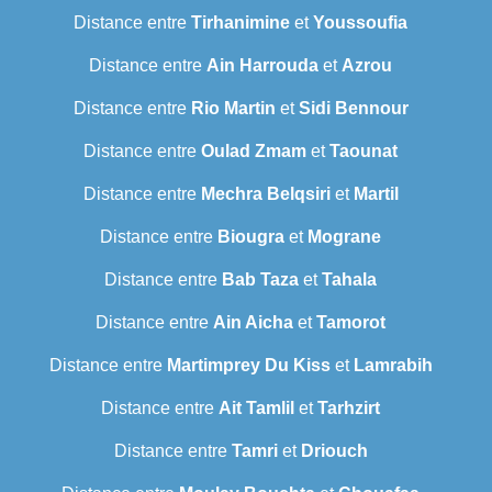
Distance entre
Tirhanimine
et
Youssoufia
Distance entre
Ain Harrouda
et
Azrou
Distance entre
Rio Martin
et
Sidi Bennour
Distance entre
Oulad Zmam
et
Taounat
Distance entre
Mechra Belqsiri
et
Martil
Distance entre
Biougra
et
Mograne
Distance entre
Bab Taza
et
Tahala
Distance entre
Ain Aicha
et
Tamorot
Distance entre
Martimprey Du Kiss
et
Lamrabih
Distance entre
Ait Tamlil
et
Tarhzirt
Distance entre
Tamri
et
Driouch