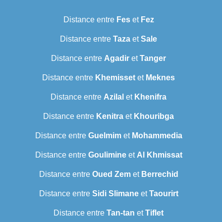
Distance entre
Fes
et
Fez
Distance entre
Taza
et
Sale
Distance entre
Agadir
et
Tanger
Distance entre
Khemisset
et
Meknes
Distance entre
Azilal
et
Khenifra
Distance entre
Kenitra
et
Khouribga
Distance entre
Guelmim
et
Mohammedia
Distance entre
Goulimine
et
Al Khmissat
Distance entre
Oued Zem
et
Berrechid
Distance entre
Sidi Slimane
et
Taourirt
Distance entre
Tan-tan
et
Tiflet