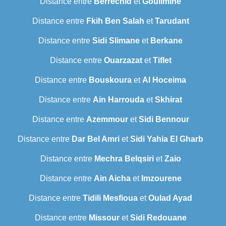
Distance entre
Berrechid
et
Goulimine
Distance entre
Fkih Ben Salah
et
Tarudant
Distance entre
Sidi Slimane
et
Berkane
Distance entre
Ouarzazat
et
Tiflet
Distance entre
Bouskoura
et
Al Hoceima
Distance entre
Ain Harrouda
et
Skhirat
Distance entre
Azemmour
et
Sidi Bennour
Distance entre
Dar Bel Amri
et
Sidi Yahia El Gharb
Distance entre
Mechra Belqsiri
et
Zaio
Distance entre
Ain Aicha
et
Imzourene
Distance entre
Tidili Mesfioua
et
Oulad Ayad
Distance entre
Missour
et
Sidi Redouane