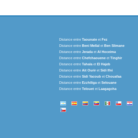
Distance entre
Taounate
et
Fez
Distance entre
Beni Mellal
et
Ben Slimane
Distance entre
Jerada
et
Al Hoceima
Distance entre
Chefchaouene
et
Tinghir
Distance entre
Tahala
et
El Hajeb
Distance entre
Ait Ourir
et
Sidi Ifni
Distance entre
Sidi Yacoub
et
Chouafaa
Distance entre
Ezzhiliga
et
Selouane
Distance entre
Telouet
et
Laagagcha