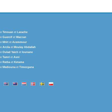
re
Tetouan
et
Larache
re
Guercif
et
Wazzan
re
Mrirt
et
Azemmour
re
Arcila
et
Moulay Abdallah
re
Oulad Yaich
et
Iounane
re
Tamri
et
Asni
re
Ratba
et
Ketama
re
Mediouna
et
Timezgana