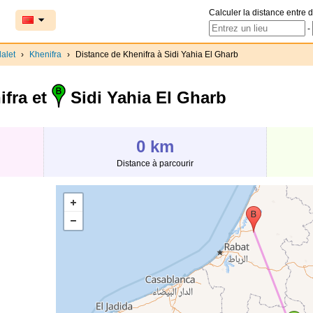
Calculer la distance entre d
-
alet
›
Khenifra
›
Distance de Khenifra à Sidi Yahia El Gharb
fra et
Sidi Yahia El Gharb
0 km
Distance à parcourir