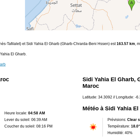
knès-Tafilalet) et Sidi Yahia El Gharb (Gharb-Chrarda-Beni Hssen) est
163.57 km
, m
 Yahia El Gharb.
harb
aroc
Sidi Yahia El Gharb,
Maroc
Latitude: 34.3092 // Longitude: -6
Météo à Sidi Yahia E
Heure locale:
04:58 AM
Lever du soleil: 06:39 AM
Prévisions:
Clear 
Coucher du soleil: 08:16 PM
Température:
18.0°
Humidité: 40%