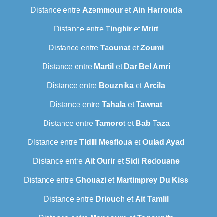
Distance entre
Azemmour
et
Ain Harrouda
Distance entre
Tinghir
et
Mrirt
Distance entre
Taounat
et
Zoumi
Distance entre
Martil
et
Dar Bel Amri
Distance entre
Bouznika
et
Arcila
Distance entre
Tahala
et
Tawnat
Distance entre
Tamorot
et
Bab Taza
Distance entre
Tidili Mesfioua
et
Oulad Ayad
Distance entre
Ait Ourir
et
Sidi Redouane
Distance entre
Ghouazi
et
Martimprey Du Kiss
Distance entre
Driouch
et
Ait Tamlil