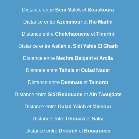
Distance entre
Beni Malek
et
Bouskoura
Distance entre
Azemmour
et
Rio Martin
Distance entre
Chefchaouene
et
Tinerhir
Distance entre
Asilah
et
Sidi Yahia El Gharb
Distance entre
Mechra Belqsiri
et
Arcila
Distance entre
Tahala
et
Oulad Nacer
Distance entre
Demnate
et
Tamorot
Distance entre
Sidi Redouane
et
Ain Taoujdate
Distance entre
Oulad Yaich
et
Missour
Distance entre
Ghouazi
et
Saka
Distance entre
Driouch
et
Bouarouss