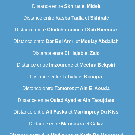
Distance entre
Skhirat
et
Midelt
Distance entre
Kasba Tadla
et
Skhirate
Distance entre
Chefchaouene
et
Sidi Bennour
Distance entre
Dar Bel Amri
et
Moulay Abdallah
Distance entre
El Hajeb
et
Zaio
Distance entre
Imzourene
et
Mechra Belqsiri
Distance entre
Tahala
et
Biougra
Distance entre
Tamorot
et
Ain El Aouda
Distance entre
Oulad Ayad
et
Ain Taoujdate
Distance entre
Ait Faska
et
Martimprey Du Kiss
Distance entre
Mansoura
et
Galaz